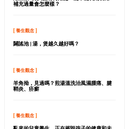
補充過量會怎麼樣？
[
養生觀念
]
闢謠池 | 湯，煲越久越好嗎？
[
養生觀念
]
羊角拗，見過嗎？煎湯溫洗治風濕腫痛、腱
鞘炎、疥癬
[
養生觀念
]
亂來的兒童養生，正在摧毀孩子的健康和未