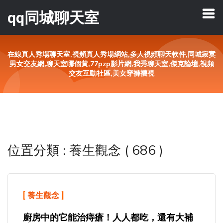
qq同城聊天室
在線真人秀場聊天室,視頻真人秀場網站,多人視頻聊天軟件,同城寂寞
男女交友網,聊天室哪個黃,77pzp影片網,我秀聊天室,傑克論壇,視頻
交友互動社區,美女穿褲襪視
位置分類 : 養生觀念 ( 686 )
[
養生觀念
]
廚房中的它能治痔瘡！人人都吃，還有大補