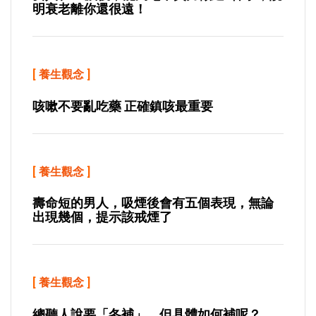
明衰老離你還很遠！
[
養生觀念
]
咳嗽不要亂吃藥 正確鎮咳最重要
[
養生觀念
]
壽命短的男人，吸煙後會有五個表現，無論
出現幾個，提示該戒煙了
[
養生觀念
]
總聽人說要「冬補」，但具體如何補呢？