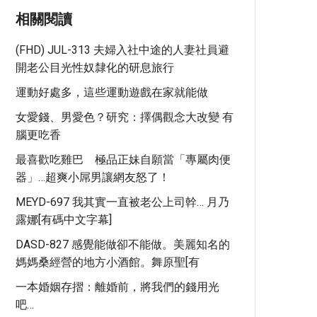
相關閱讀
(FHD) JUL-313 夫婦入社中途的人妻社員避
開老公目光性奴隸化的研息旅行
運動好處多，這些運動遊戲在家就能做
女愛錢、男愛色？研究：擇偶觀念大改變 有
腦更吃香
最喜歡吃雞巴 極品正妹自願當「專屬肉便
器」…超爽小屌男讓網友怒了！
MEYD-697 我其實一直被老公上司幹… 月乃
露娜[有碼中文字幕]
DASD-827 感覺能做卻不能做。美麗知名的
媽媽桑經營的地方小酒館。舞原聖[有
一本婚姻存摺：離婚前，將我們的錢用光
吧…