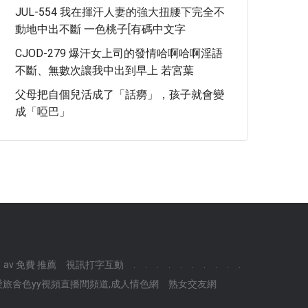
JUL-554 我在揮汗人妻的強大扭腰下完全不
動地中出不斷 一色桃子[有碼中文字
CJOD-279 爆汗女上司的發情哈啊哈啊淫語
不斷、無數次讓我中出到早上 若宮葉
父母把自個兒活成了「話癆」，孩子就會變
成「啞巴」
av 免費 推薦
視訊打字互動
.
.
.
.
.
.
.
.
.
.
愛旅舍色yy視頻直播間頻道,成人情色網
熟女交友網