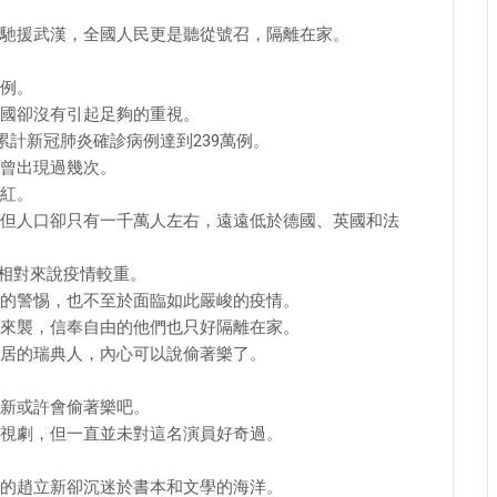
馳援武漢，全國人民更是聽從號召，隔離在家。
例。
國卻沒有引起足夠的重視。
累計新冠肺炎確診病例達到239萬例。
曾出現過幾次。
紅。
但人口卻只有一千萬人左右，遠遠低於德國、英國和法
，相對來說疫情較重。
的警惕，也不至於面臨如此嚴峻的疫情。
來襲，信奉自由的他們也只好隔離在家。
居的瑞典人，內心可以說偷著樂了。
新或許會偷著樂吧。
視劇，但一直並未對這名演員好奇過。
的趙立新卻沉迷於書本和文學的海洋。