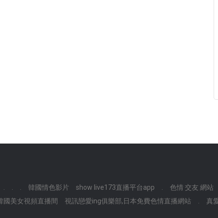
.
.
.
韓國情色影片
show live173直播平台app
.
色情 交友 網站
韓國美女視頻直播間
視訊戀愛ing俱樂部,日本免費色情直播網站
.
真