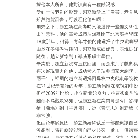
據他本人所言，他對讀書有一種饑渴感。
受到一位老哥的影響，趙立新愛上了看書，老哥見
雖然飽覽群書，可數理化偏科啊！
無奈之下，趙立新在高考時只能選擇一些偏文科性
出乎意料，他的高考成績居然敲開了北京廣播學院
18歲那年，稱得上青年才俊的他選擇了中央戲劇
由於在學校學習期間，趙立新成績優異，表現良好
隨後，趙立新拿到了導演系碩士學位。
畢業後，趙立新沒有直接回國，而是來到了戲劇氛
再次展現實力的他，成功考入了瑞典國家大劇院，
兩千年，歸國的趙立新選擇回母校中央戲劇學院教
在21世紀最開始的今年，趙立新偶爾在電視劇中
但從2009年開始，趙立新開始發力，往電視劇界
雖然不為觀眾熟知，但趙立新在業內可是有口皆碑
從《獵場》到《羋月傳》，從《青雲志》到新版《
非常強。
但由於年齡原因，趙立新始終缺乏一部能夠讓自己
沒想到，電視劇沒能讓自己火起來，參加一個綜藝
2018年，趙立新接受某南衛視的邀請，參加了以