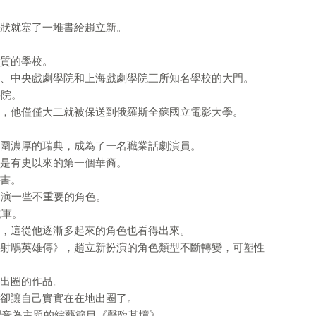
狀就塞了一堆書給趙立新。
質的學校。
、中央戲劇學院和上海戲劇學院三所知名學校的大門。
學院。
，他僅僅大二就被保送到俄羅斯全蘇國立電影大學。
圍濃厚的瑞典，成為了一名職業話劇演員。
是有史以來的第一個華裔。
書。
扮演一些不重要的角色。
進軍。
，這從他逐漸多起來的角色也看得出來。
射鵰英雄傳》，趙立新扮演的角色類型不斷轉變，可塑性
出圈的作品。
卻讓自己實實在在地出圈了。
配音為主題的綜藝節目《聲臨其境》。