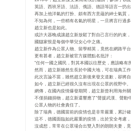
英語、西班牙語、法語、俄語、德語等語言一扔出
再加上他洋氣的打扮、頗有西方意蘊的紳士氣質，
不知為何，一些稍有名氣的明星，一旦將言行過多
趙立新也是如此。
或許大器晚成讓趙立新放鬆了對自己言行的約束，
國讎家恨是每個中華兒女心中之痛。
趙立新作為公眾人物、留學精英，竟然在網路平台
更有甚者，趙立新被官方媒體點名批評：
"任何一國之國民，對其本國以往歷史，應該略有
然而，趙立新雖然生長於中國大地，可在瑞典工作
此次言論不當，雖然趙立新後來發文道歉，卻將自
如今，趙立新已經很久沒有出現在公眾的視野中。
網傳，在國內疫情爆發期間，趙立新曾利用海外關
不僅捐錢捐物，趙立新還響應了"聲援武漢、聲動
公眾人物的社會責任了。
除了瑞典，德國當前的疫情也是非常嚴重，累計確診
這不，德國面臨如此嚴重的疫情，出於安全考慮，
沒成想，常常在公眾場合出雙入對的朗朗夫妻，竟