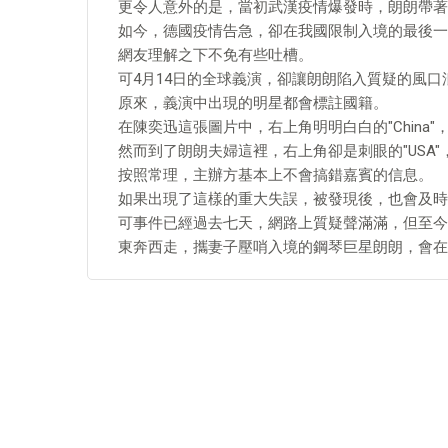
更令人意外的是，當初武漢疫情爆發時，朗朗帶著
如今，德國疫情告急，卻在我國限制入境的最後一
網友理解之下不免有些吐槽。
可4月14日的全球義演，卻讓朗朗陷入質疑的風口
原來，義演中出現的明星都會標註國籍。
在陳奕迅這張圖片中，右上角明明白白的"China"
然而到了朗朗夫婦這裡，右上角卻是刺眼的"USA
按照常理，主辦方基本上不會搞錯嘉賓的信息。
如果出現了這樣的重大失誤，被發現後，也會及時
可事件已經過去七天，網路上質疑聲滿滿，但至今
東奔西走，攜妻子壓哨入境的鋼琴巨星朗朗，會在