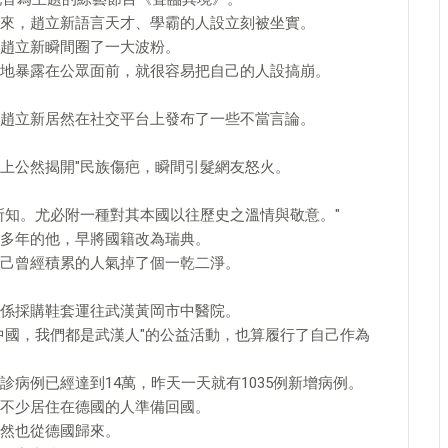
來，趙立新語言天才、學霸的人設立刻被坐實。
趙立新瞬間圈了一大波粉。
地暴露在公眾面前，就很容易把自己的人設搞崩。
趙立新居然在社交平台上發布了一些不當言論。
上公然揭開"民族傷疤，瞬間引髮網友怒火。
所知。尤必附一種對其本國以往歷史之溫情與敬意。"
多年的他，早將國籍改為瑞典。
己曾經積累的人氣掉了個一乾二淨。
係採購鞋套運往武漢黃岡市中醫院。
中國，我們都是武漢人"的公益活動，也算履行了自己作為
病例已經達到14萬，昨天一天就有1035例新增病例。
不少居住在德國的人準備回國。
然也從德國歸來。