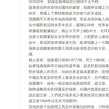
但2020年，卻讓這個傳統節日變得不太平靜。
隨著新冠肺炎疫情在國內的爆發，我國舉全國之力
終於，舉國上下歷時兩個多月的努力終見成效。
我國幾乎不再有本地病例新增，而多為境外輸入病
在中國對新冠肺炎草木皆兵，嚴陣以待時，世界各
根據最新數據統計，截止今天早上8點41分，全球
這樣大範圍蔓延在全世界的疫情，人類歷史上都未
如今，新冠肺炎肆虐歐洲大陸，歐洲地圖上一片飄
瑞典這個國家雖然國土面積在歐洲算是比較大的，
國。
截止當前，瑞典累計病例14777例，死亡1580例
如果瑞典能夠早日做好防護準備，提高對新冠病毒
對於瑞典人民而言，自由向來是最為重要的，疫情
中國反而是當前世界上最為安全的地方，在中國定
娛樂圈中，就有一個這樣的瑞典籍明星，趙立新。
能夠遠離當前疫情蔓延的瑞典，在國內發展的趙立
說起趙立新，人們或許或多或少看過他演出過的電
趙立新1968年出生於河南鄭州。
其他的孩子如脫韁之馬在外面瘋玩的時候，小時候