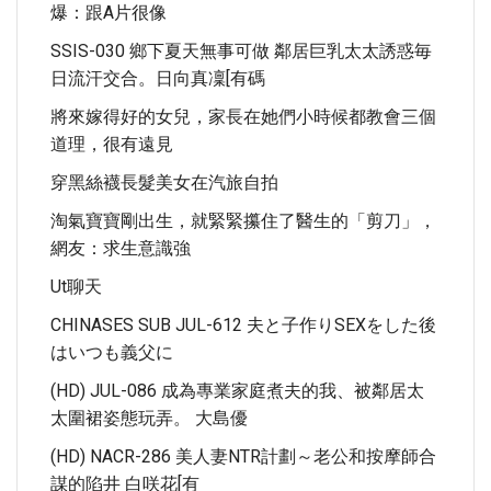
爆：跟A片很像
SSIS-030 鄉下夏天無事可做 鄰居巨乳太太誘惑毎
日流汗交合。日向真凜[有碼
將來嫁得好的女兒，家長在她們小時候都教會三個
道理，很有遠見
穿黑絲襪長髮美女在汽旅自拍
淘氣寶寶剛出生，就緊緊攥住了醫生的「剪刀」，
網友：求生意識強
Ut聊天
CHINASES SUB JUL-612 夫と子作りSEXをした後
はいつも義父に
(HD) JUL-086 成為專業家庭煮夫的我、被鄰居太
太圍裙姿態玩弄。 大島優
(HD) NACR-286 美人妻NTR計劃～老公和按摩師合
謀的陷井 白咲花[有