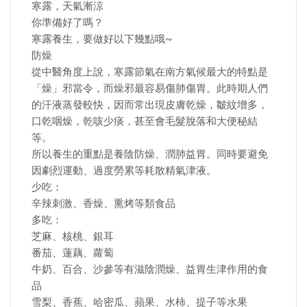
寒露，天氣漸涼
你準備好了嗎？
寒露養生，要做好以下幾點哦~
防燥
從中醫角度上說，寒露節氣在南方氣候最大的特點是
「燥」邪當令，而燥邪最容易傷肺傷胃。此時期人們
的汗液蒸發較快，因而常出現皮膚乾燥，皺紋增多，
口乾咽燥，乾咳少痰，甚至會毛髮脫落和大便秘結
等。
所以養生的重點是養陰防燥、潤肺益胃。同時要避免
因劇烈運動、過度勞累等耗散精氣津液。
少吃：
辛辣刺激、香燥、熏烤等類食品
多吃：
芝麻、核桃、銀耳
番茄、蓮藕、蘿蔔
牛奶、百合、沙參等有滋陰潤燥、益胃生津作用的食
品
雪梨、香蕉、哈密瓜、蘋果、水柿、提子等水果