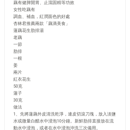
藕有健脾開胃、止瀉固精等功效
女性吃藕有
調血、補血，紅潤面色的好處
杏林君推薦兩款「藕滴美食」
蓮藕花生肋排湯
老藕
一節
肋排
一根
姜
兩片
紅衣花生
50克
蓮子
30克
做法
1、先將蓮藕外皮清洗乾淨，連皮切滾刀塊，放入淡鹽
水或微量白醋水中浸泡10分鐘。新鮮肋排直接放在流
動水中浸泡，或者在水中浸泡沖洗三次備用。