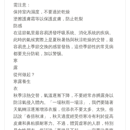
需注意：
保持室內濕度，不要過於乾燥
塗擦護膚霜等以保護皮膚，防止乾裂
防感
在這節氣里最容易誘發呼吸系統、消化系統的疾病。
此時的氣候實際上是夏秋暑熱與秋涼乾燥的交替，最
容易患上季節交換的感冒發熱，這些季節性的常見病
都要充分防範，加以警惕。
寒
露
從何做起？
寒露養生
衣
秋季涼熱交替，氣溫逐漸下降，不要經常赤膊露身以
防涼氣侵入體內。「一場秋雨一場涼」，我們要隨著
天氣轉涼逐漸增添衣服，但添衣不要太多、太快。俗
話說「春捂秋凍」，秋天適度經受些寒冷有利於提高
皮膚和鼻粘膜耐寒力。不過，體質虛寒的人群，特別