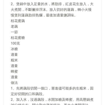
2、煲鍋中放入足量的水，將肋排，紅皮花生放入，大
火煮開，不斷撇掉浮沫。放入切好的蓮藕，轉小火慢
慢煲到蓮藕肋排熟爛，最後加適量鹽調味。
桂花蜜藕
老藕
一節
桂花蜜糖
100克
冰糖
適量
糯米
適量
蜂蜜
適量
做法
1、先將藕段切開一個口，塞進儘可能多的生糯米，固
定好切開的口和藕段。
2、加入水，沒過藕段，水開加糖及蜂蜜。用高壓鍋煮