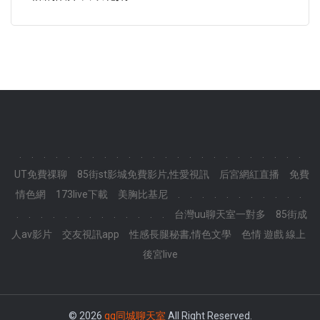
.
.
.
.
.
.
.
.
.
.
.
.
.
.
.
.
.
.
.
.
.
.
.
.
UT免費祼聊
85街st影城免費影片,性愛視訊
后宮網紅直播
免費
情色網
173live下載
美胸比基尼
.
.
.
.
.
.
.
.
.
.
.
.
.
.
.
.
.
.
.
.
.
.
.
.
台灣uu聊天室一對多
85街成
人av影片
交友視訊app
性感長腿秘書,情色文學
色情 遊戲 線上
後宮live
© 2026
qq同城聊天室
All Right Reserved.