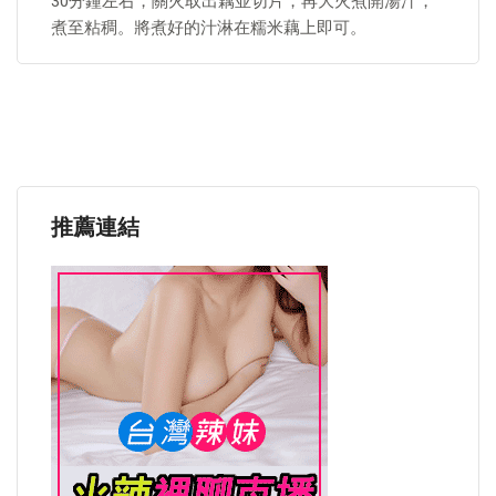
30分鐘左右，關火取出藕並切片，再大火煮開湯汁，
煮至粘稠。將煮好的汁淋在糯米藕上即可。
推薦連結