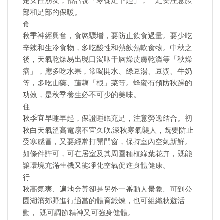
是女性朋友，俗話說「寒從足下起」，一定要注意腹
部和足部的保暖。
食
秋季神經興奮，食慾驟增，要防止飲食過量。要少吃
辛辣和生冷食物，多吃酸性和熱飲熱軟食物。中秋之
後，天氣乾燥易出現口渴咽干唇燥皮膚乾澀等「秋燥
病」，應多吃水果，常喝開水、綠豆湯、豆漿、牛奶
等，多吃山藥、蓮藕「根」菜等。蜂蜜有預防秋躁的
功效，是秋季養生必不可少的美味。
住
秋季宜早睡早起，保證睡眠充足，注意勞逸結合。初
秋白天氣溫高電扇不宜久吹;深秋寒氣襲人，既要防止
受寒感冒，又要經常打開門窗，保持室內空氣新鮮。
如條件許可，可在居室及其周圍種植綠葉花卉，既能
讓環境充滿生機又能凈化空氣促進身體健康。
行
秋高氣爽、遍地金黃卻是另外一番動人景象。可到公
園湖濱郊野進行適當的體育鍛煉，也可組織秋遊活
動， 既可調節精神又可強身健體。