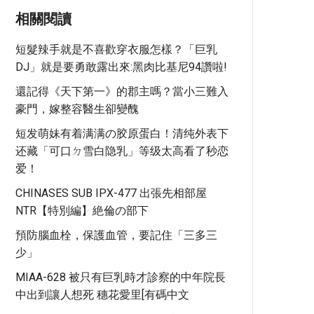
相關閱讀
短髮辣手就是不喜歡穿衣服怎樣？「巨乳
DJ」就是要勇敢露出來:黑肉比基尼94讚啦!
還記得《天下第一》的郡主嗎？當小三難入
豪門，嫁整容醫生卻變醜
短发萌妹有着满满の胶原蛋白！清纯外表下
还藏「可口ㄉ雪白隐乳」等级太高看了秒恋
爱！
CHINASES SUB IPX-477 出張先相部屋
NTR【特別編】絶倫の部下
預防腦血栓，保護血管，要記住「三多三
少」
MIAA-628 被只有巨乳時才診察的中年院長
中出到讓人想死 穗花愛里[有碼中文