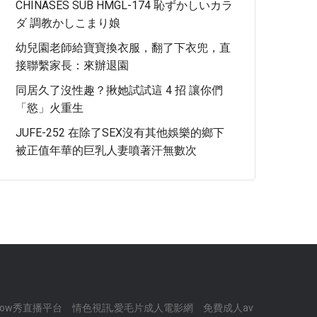
CHINASES SUB HMGL-174 恥ずかしいカラ
ダ 調教かしこまり娘
幼兒園老師給寶寶換衣服，翻了下衣兜，直
接聯繫家長：來辦退園
同居久了沒性趣？揪她試試這 4 招 讓你們
「慾」火重生
JUFE-252 在除了SEX沒有其他娛樂的鄉下
被正值年華的巨乳人妻噴著汗無數次
how秀直播平台
情色視訊,愛毛片成人電影網
免費成人av