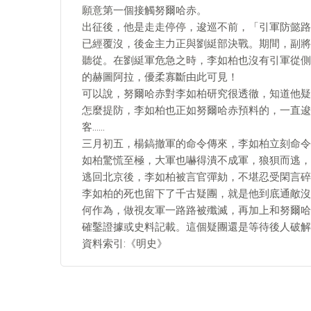
願意第一個接觸努爾哈赤。
出征後，他是走走停停，逡巡不前，「引軍防懿路
已經覆沒，後金主力正與劉綎部決戰。期間，副將
聽從。在劉綎軍危急之時，李如柏也沒有引軍從側
的赫圖阿拉，優柔寡斷由此可見！
可以說，努爾哈赤對李如柏研究很透徹，知道他疑
怎麼提防，李如柏也正如努爾哈赤預料的，一直逡
客……
三月初五，楊鎬撤軍的命令傳來，李如柏立刻命令
如柏驚慌至極，大軍也嚇得潰不成軍，狼狽而逃，踩
逃回北京後，李如柏被言官彈劾，不堪忍受閑言碎
李如柏的死也留下了千古疑團，就是他到底通敵沒
何作為，做視友軍一路路被殲滅，再加上和努爾哈
確鑿證據或史料記載。這個疑團還是等待後人破解
資料索引:《明史》