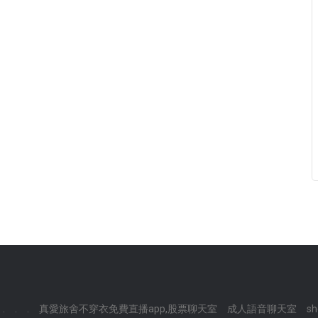
.
.
.
真愛旅舍不穿衣免費直播app,股票聊天室
成人語音聊天室
s