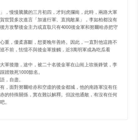
」，慢慢騰騰的三月初四，才到虎攔崗，此時，兩路大軍
賀世賢多次進言「加速行軍、直搗敵巢」，李如柏都沒有
後方攻擊後金主力或直取只有4000後金軍和努爾哈赤把守
心重，優柔寡斷，想要晚年善終。因此，一直對他這路不
巡不前，怯懦不與後金軍接觸，近3萬明軍成為吃瓜看
大軍後撤，途中，被二十名後金軍在山崗上吹衝鋒號，李
踏致死1000餘名。
語，自盡。
有，面對努爾哈赤和空虛的後金都城，他的南路軍沒有任
赤的特殊關係，實在難以解釋。但說他通敵，有沒有任何
吧。