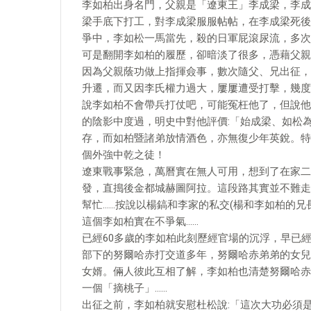
李如柏出身名門，父親是「遼東王」李成梁，李成
梁手底下打工，對李成梁服服帖帖，在李成梁死後
爭中，李如松一馬當先，殺的日軍屁滾尿流，多次
可是翻開李如柏的履歷，卻暗淡了很多，憑藉父親
因為父親蔭功做上指揮僉事，數次隨父、兄出征，
升遷，而又因李氏權力過大，屢屢遭受打擊，幾度
說李如柏不會帶兵打仗吧，可能冤枉他了，但說他
的陰影中度過，明史中對他評價:「始成梁、如松
存，而如柏暨諸弟放情酒色，亦無復少年英銳。特
個外強中乾之徒！
遼東戰事緊急，萬曆實在無人可用，想到了在家二
發，直搗後金都城赫圖阿拉。這段路其實並不難走
幫忙……按說以楊鎬和李家的私交(楊和李如柏的兄
這個李如柏實在不爭氣……
已經60多歲的李如柏此刻歷經官場的沉浮，早已
部下的努爾哈赤打交道多年，努爾哈赤弟弟的女兒
女婿。倆人彼此互相了解，李如柏也清楚努爾哈赤
一個「摘桃子」……
出征之前，李如柏就安慰杜松說:「這次大功必須