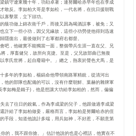
梁鎮守遼東幾十年，功勛卓著；連努爾哈赤早年也在李成
才敢反。李如柏大哥是李如松，一代名將，在抗日援朝戰
以寡擊眾，立下頭功。
的蔭功做上錦衣衛千戶，而後又因為喝酒誤事，被免；又
也立下一些小功，因父兄緣故，這些小功勞使他得到迅速
歸隱復出，最後做到了右軍都府右都督。
會吧，他確實不能獨當一面，整個帶兵生涯一直在父、兄
為將，厚畜健兒，故所向克捷。至是，父兄故部曲已無復
以李氏世將，起自廢籍中。」總之，熱衷於聲色犬馬，是
十多年的李如柏，楊鎬命他帶領南路軍精銳，從清河出
，他的部隊也配備的可以，沒有什麼朝鮮、葉赫的雜牌軍
長李如梅是鐵子)，他是想讓大功給李如柏的，然而，偏偏
經失去了往日的銳氣，作為李成梁的兒子，他跟做過李成梁
還許給了李如柏做妾，嚴格而言，李如柏是努爾哈赤的侄
的手段，知道他詭計多端，用兵如神，不好惹，不願意第
是你的，我不跟你搶。」估計他說的也是心裡話，他實在不