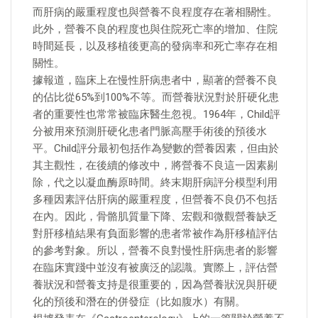
而肝病的嚴重程度也與營養不良程度存在著相關性。
此外，營養不良的程度也與住院死亡率的增加、住院
時間延長，以及移植後更高的發病率和死亡率存在相
關性。
據報道，臨床上在慢性肝病患者中，顯著的營養不良
的佔比從65%到100%不等。而營養狀況對於肝硬化患
者的重要性也常常被臨床醫生忽視。1964年，Child評
分被用來預測肝硬化患者門脈高壓手術後的預後水
平。Child評分最初包括作為變數的營養因素，但由於
其主觀性，在後續的修改中，將營養不良這一因素剔
除，代之以凝血酶原時間。終末期肝病評分模型利用
多種因素評估肝病的嚴重程度，但營養不良仍不包括
在內。因此，骨骼肌質量下降、宏觀和微觀營養缺乏
對肝移植結果有負面影響的患者常被作為肝移植評估
的參考對象。所以，營養不良對慢性肝病患者的影響
在臨床實踐中並沒有被廣泛的認識。實際上，評估營
養狀況和營養支持是很重要的，因為營養狀況與肝硬
化的預後和潛在的併發症（比如腹水）有關。