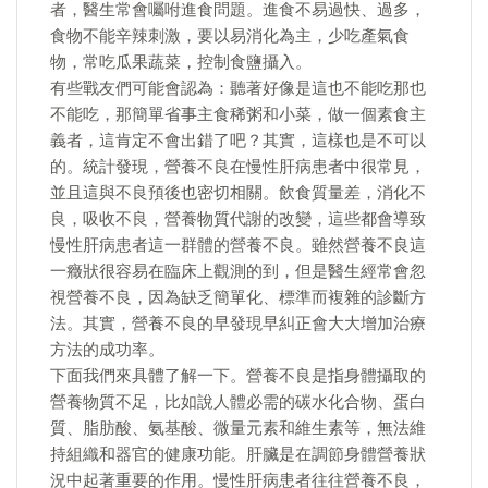
者，醫生常會囑咐進食問題。進食不易過快、過多，
食物不能辛辣刺激，要以易消化為主，少吃產氣食
物，常吃瓜果蔬菜，控制食鹽攝入。
有些戰友們可能會認為：聽著好像是這也不能吃那也
不能吃，那簡單省事主食稀粥和小菜，做一個素食主
義者，這肯定不會出錯了吧？其實，這樣也是不可以
的。統計發現，營養不良在慢性肝病患者中很常見，
並且這與不良預後也密切相關。飲食質量差，消化不
良，吸收不良，營養物質代謝的改變，這些都會導致
慢性肝病患者這一群體的營養不良。雖然營養不良這
一癥狀很容易在臨床上觀測的到，但是醫生經常會忽
視營養不良，因為缺乏簡單化、標準而複雜的診斷方
法。其實，營養不良的早發現早糾正會大大增加治療
方法的成功率。
下面我們來具體了解一下。營養不良是指身體攝取的
營養物質不足，比如說人體必需的碳水化合物、蛋白
質、脂肪酸、氨基酸、微量元素和維生素等，無法維
持組織和器官的健康功能。肝臟是在調節身體營養狀
況中起著重要的作用。慢性肝病患者往往營養不良，