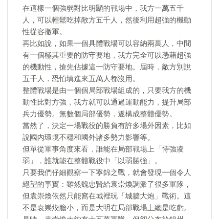
在這樣一個強弱對比明顯的戰場中，我方一萬五千
人，可以輕鬆吃掉敵方五千人，然後利用超強的機動
性從容撤軍。
再比如說，如果一個具體戰場可以容納兩萬人，中間
有一個極其重要的防守要地，我方完全可以憑藉超強
的機動性，搶先佔據這一防守要地。屆時，敵方別說
五千人，恐怕填進來五萬人都沒用。
整體戰場是由一個個局部戰場組成的，只要我方的機
動性比對方強，我方就可以通過運動能力，提升局部
兵力優勢。無數個局部優勢，遂構成整體優勢。
當然了，決定一場戰役的勝負有許多場外因素，比如
說國內環境不穩和國外諸多勢力影響等。
但單從軍事角度來看，誰能在局部戰場上「恃強凌
弱」，誰就能在整體戰役中「以弱勝強」。
只要我們仔細觀察一下寧錦之戰，就會發現一個令人
絕望的事實：雖然魏忠賢給袁崇煥調派了很多軍隊，
但袁崇煥依然只能窩在城裡玩「城牆大炮」戰術。這
不是袁崇煥膽小，而是大明在局部戰場上總是吃虧。