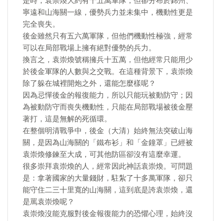
是時，袁崇煥大約有十五萬軍隊，但卻分布於錦州、
寧遠和山海關一線，優勢兵力並未集中，機動性更是
完全喪失。
後金雖然只有五六萬軍隊，但他們機動性極強，經常
可以在局部戰場上擁有絕對優勢的兵力。
換言之，袁崇煥號稱擁兵十五萬，但他經常只能用少
於後金軍隊的人數與之交戰。在這種背景下，袁崇煥
除了躲在城裡開炮之外，還能怎麼樣呢？
因為忌憚後金的報復能力，所以只能玩被動防守；因
為被動防守而喪失機動性，只能在局部戰場被後金壓
著打，這是無解的死循環。
在整個明清戰爭中，後金（大清）始終無法突破山海
關，是因為山海關的「鐵布衫」和「金鐘罩」已經被
袁崇煥修鍊至大成，可其他防區卻沒有這麼幸運。
很多崇拜袁崇煥的人，經常因此神話袁崇煥。可問題
是：拿著國家的大量錢財，駐紮了十多萬軍隊，卻只
能守住二三十里寬的山海關，這到底是誇袁崇煥，還
是罵袁崇煥呢？
袁崇煥沒能克服對後金報復能力的恐懼心理，始終沒