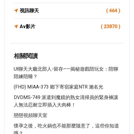
視訊聊天
( 464 )
Av影片
( 23870 )
相關閱讀
Ut聊天大廳北部人-留存——揭秘遊戲陪玩女：陪聊
陪練陪睡？
(FHD) MIAA-373 鄉下寄宿家庭NTR 瀨名光
DVDMS-749 派遣到魔鏡的熟女清掃員的緊身褲讓
人無法忍耐立即插入大肉棒！
戀戀視頻聊天室
懷孕之後，吃火鍋也不能那麼隨意了，這些你知道
嗎？