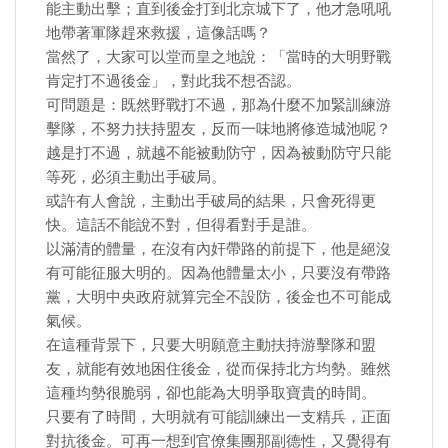
能主動出擊；直到後金打到北京城下了，他才急吼吼
地帶著軍隊趕來救援，這像話嗎？
當然了，大家可以堂而皇之地說：「當時的大明野戰
肯定打不過後金」，對此我不想否認。
可問題是：既然野戰打不過，那為什麼不加緊訓練游
擊隊，不努力扶持盟友，反而一味地將修造城池呢？
越是打不過，就越不能被動防守，因為被動防守只能
等死，必須主動出手破局。
或許有人會說，主動出手破局的結果，只會死得更
快。這話不能說不對，但得看對手是誰。
以滿清的體量，在沒有內奸帶路的前提下，他是絕沒
有可能征服大明的。因為他體量太小，只要沒有帶路
黨，大明中央政府就算完全不設防，後金也不可能成
氣候。
在這種背景下，只要大明願意主動扶持游擊隊和盟
友，就能有效地困住後金，從而保持北方均勢。雖然
這種均勢很脆弱，卻也能為大明爭取寶貴的時間。
只要有了時間，大明就有可能訓練出一支精兵，正面
對抗後金。可再一想到官僚集團那副德性，又覺得有