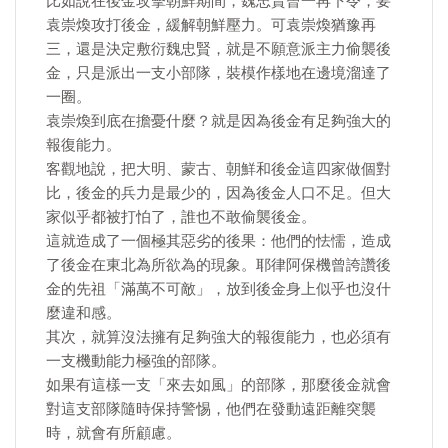
比如說在後金攻擊朝鮮期間，魏忠賢曾一再下令，要
袁崇煥攻打後金，緩解朝鮮壓力。可袁崇煥猶豫再
三，還是決定敷衍魏忠賢，就是不願意派主力偷襲後
金，只是派出一支小部隊，裝模作樣地在邊境溜達了
一圈。
袁崇煥到底在擔憂什麼？就是因為後金有足夠強大的
報復能力。
客觀地說，把大明、蒙古、朝鮮和後金這四家做個對
比，後金的兵力是最少的，因為後金人口不足。但大
家似乎都被打怕了，誰也不敢偷襲後金。
這就造成了一個極其惡劣的後果：他們的怯懦，造成
了後金在東北為所欲為的現象。耶律阿保機曾誇讚後
金的先祖「滿萬不可敵」，放到後金身上似乎也沒什
麼違和感。
其次，就算沒法擁有足夠強大的報復能力，也必須有
一支機動能力極強的部隊。
如果有這樣一支「來去如風」的部隊，那麼後金就會
對這支部隊隨時保持警惕，他們在發動遠距離突襲
時，就會有所顧慮。