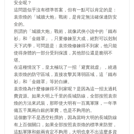
安全呢？
這問題似乎沒有標準答案，但有一點可以肯定的是：
袁崇煥的「城牆大炮」戰術，是肯定無法確保邊防安
全的。
所謂的「城牆大炮」戰術，就像武俠小說中的「鐵布
衫」和「金鐘罩」，只要修鍊至大成，絕對可以剋制
天下武學，可問題是：袁崇煥修鍊得不到家，他只能
使得身體的一部分受到保護，其他部位還是脆弱不
堪。
在這種情況下，皇太極玩了一招「避實就虛」，繞過
袁崇煥的防守區域，直接攻擊其薄弱區域，這「鐵布
衫」和「金鐘罩」等於白練。
袁崇煥為什麼修鍊得不到家呢？是因為這一招太過耗
費資源。如果大明上千里的長城防線，全部按照袁崇
煥的方法來武裝，那即使大明有一百萬軍隊，一年準
備五千萬兩白銀的軍費，也是不夠用的。
這個數字不是憑空杜撰的，因為當時大明的長城防線
有上百個關口，如果全部按照袁崇煥的標準來防禦，
這點軍隊和銀兩肯定不夠用，大明也拿不出這麼多資