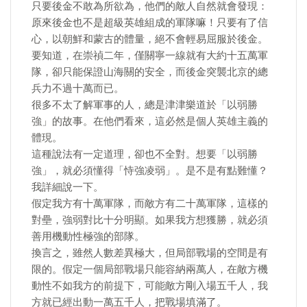
只要後金不敢為所欲為，他們的敵人自然就會發現：
原來後金也不是超級英雄組成的軍隊嘛！只要有了信
心，以朝鮮和蒙古的體量，絕不會輕易屈服於後金。
要知道，在崇禎二年，僅關寧一線就有大約十五萬軍
隊，卻只能保證山海關的安全，而後金突襲北京的總
兵力不過十萬而已。
很多不太了解軍事的人，總是津津樂道於「以弱勝
強」的故事。在他們看來，這必然是個人英雄主義的
體現。
這種說法有一定道理，卻也不全對。想要「以弱勝
強」，就必須懂得「恃強凌弱」。是不是有點難懂？
我詳細說一下。
假定我方有十萬軍隊，而敵方有二十萬軍隊，這樣的
對壘，強弱對比十分明顯。如果我方想獲勝，就必須
善用機動性極強的部隊。
換言之，雖然人數差異極大，但局部戰場的空間是有
限的。假定一個局部戰場只能容納兩萬人，在敵方機
動性不如我方的前提下，可能敵方剛入場五千人，我
方就已經出動一萬五千人，把戰場填滿了。