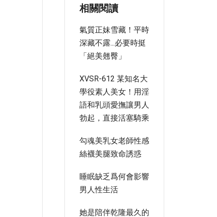
相關閱讀
氣質正妹雪藏！平時
深藏不露...必要時挺
「絕美翹臀」
XVSR-612 某知名大
學役素人美女！用淫
語和乳頭愛撫讓男人
勃起，直接活塞騎乘
勾魂美乳女老師性感
絲襪美腿致命誘惑
睡眠缺乏爲何會影響
男人性生活
她是陪伴乾隆最久的