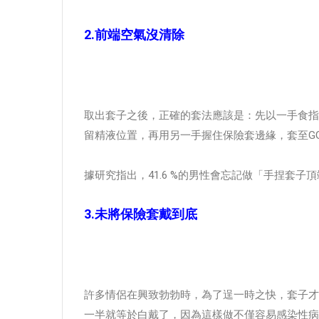
2.前端空氣沒清除
取出套子之後，正確的套法應該是：先以一手食指
留精液位置，再用另一手握住保險套邊緣，套至G
據研究指出，41.6 %的男性會忘記做「手捏套
3.未將保險套戴到底
許多情侶在興致勃勃時，為了逞一時之快，套子才
一半就等於白戴了，因為這樣做不僅容易感染性病