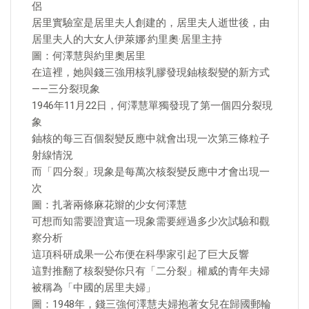
侶
居里實驗室是居里夫人創建的，居里夫人逝世後，由
居里夫人的大女人伊萊娜·約里奧·居里主持
圖：何澤慧與約里奧居里
在這裡，她與錢三強用核乳膠發現鈾核裂變的新方式
——三分裂現象
1946年11月22日，何澤慧單獨發現了第一個四分裂現
象
鈾核的每三百個裂變反應中就會出現一次第三條粒子
射線情況
而「四分裂」現象是每萬次核裂變反應中才會出現一
次
圖：扎著兩條麻花辮的少女何澤慧
可想而知需要證實這一現象需要經過多少次試驗和觀
察分析
這項科研成果一公布便在科學家引起了巨大反響
這對推翻了核裂變你只有「二分裂」權威的青年夫婦
被稱為「中國的居里夫婦」
圖：1948年，錢三強何澤慧夫婦抱著女兒在歸國郵輪