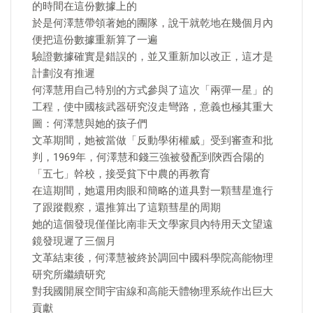
的時間在這份數據上的
於是何澤慧帶領著她的團隊，說干就乾地在幾個月內
便把這份數據重新算了一遍
驗證數據確實是錯誤的，並又重新加以改正，這才是
計劃沒有推遲
何澤慧用自己特別的方式參與了這次「兩彈一星」的
工程，使中國核武器研究沒走彎路，意義也極其重大
圖：何澤慧與她的孩子們
文革期間，她被當做「反動學術權威」受到審查和批
判，1969年，何澤慧和錢三強被發配到陝西合陽的
「五七」幹校，接受貧下中農的再教育
在這期間，她還用肉眼和簡略的道具對一顆彗星進行
了跟蹤觀察，還推算出了這顆彗星的周期
她的這個發現僅僅比南非天文學家貝內特用天文望遠
鏡發現遲了三個月
文革結束後，何澤慧被終於調回中國科學院高能物理
研究所繼續研究
對我國開展空間宇宙線和高能天體物理系統作出巨大
貢獻