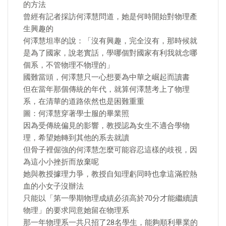
的方法
曾經有記者採訪何澤慧問道，她是何時開始對物理產
生興趣的
何澤慧坦率的說：「沒有興趣，完全沒有，那時候就
是為了國家，說老實話，學哪個對國家有利我就念哪
個系，不管物理不物理的」
國難當頭，何澤慧只一心想要為中華之崛起而讀書
但在當年那個傳統的年代，就算何澤慧考上了物理
系，在清華的道路依然也是困難重重
圖：何澤慧穿著學士服的畢業照
因為受傳統偏見的影響，教授認為女生不適合學物
理，希望她轉到其他的系去就讀
但骨子裡倔強的何澤慧怎麼可能容忍這樣的歧視，因
為這小小挫折而放棄呢
她與教授據理力爭，教授自知理虧同時也拿這滿腔熱
血的小女子沒辦法
只能以「第一學期物理成績必須高於70分才能繼續讀
物理」的要求同意她留在物理系
那一年物理系一共只招了28名學生，能夠順利畢業的