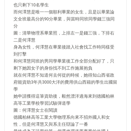
也只剩下10名學生
而何澤慧是唯一一個順利畢業的女生，且是以畢業論
文全班最高分的90分畢業，與當時同班同學錢三強同
分
圖：清華物理系畢業照，上排左一是錢三強，下排右
二是何澤慧
身為女性，何澤慧在畢業後踏入社會找工作時同樣受
到打擊
和何澤慧同班的男同學畢業後工作全部分配好了，只
剩下她因女子的身份找不到工作施展抱負
就在何澤慧不知道何去何從的時候，她得知山西省政
府能資助3年共3000大洋的費用供山西籍的學生出國留
學
她申請獲得這筆資助後，毅然漂洋過海來到德國柏林
高等工業學校學習試驗弾道學
圖：何澤慧女士在閱讀
德國柏林高等工業大學物理系向來不招外國人和女
性，但是何澤慧又與系主任辯論了一番