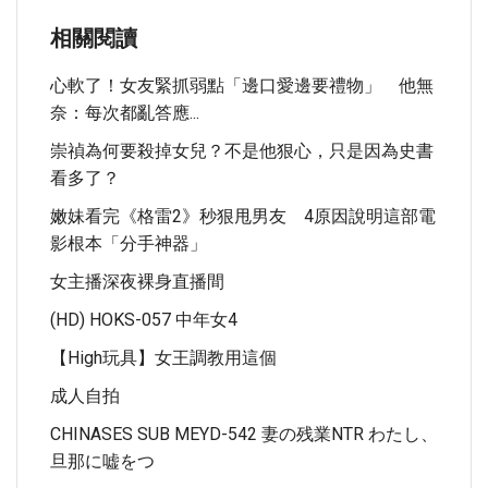
相關閱讀
心軟了！女友緊抓弱點「邊口愛邊要禮物」 他無
奈：每次都亂答應...
崇禎為何要殺掉女兒？不是他狠心，只是因為史書
看多了？
嫩妹看完《格雷2》秒狠甩男友 4原因說明這部電
影根本「分手神器」
女主播深夜裸身直播間
(HD) HOKS-057 中年女4
【high玩具】女王調教用這個
成人自拍
CHINASES SUB MEYD-542 妻の残業NTR わたし、
旦那に嘘をつ