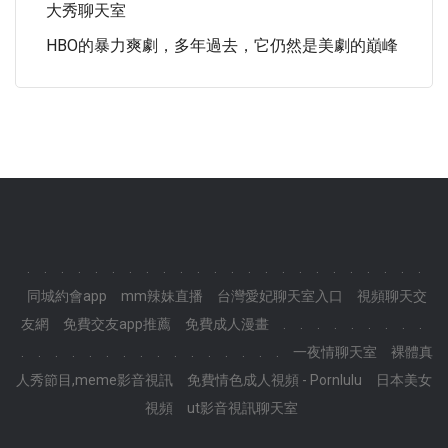
大秀聊天室
HBO的暴力爽劇，多年過去，它仍然是美劇的巔峰
.
.
.
.
.
.
.
.
.
.
.
.
.
.
.
.
.
.
.
.
.
.
.
.
同城約會app
mm辣妹直播
台灣愛妃聊天室入口
視頻聊天交
友網
免費交友app推薦
免費成人漫畫
.
.
.
.
.
.
.
.
.
.
.
.
.
.
.
.
.
.
.
.
.
.
.
.
.
一夜情聊天室
裸體真
人秀節目,meme影音視訊
免費情色成人視頻 - Pornlulu
日本美女
視頻
ut影音視訊聊天室