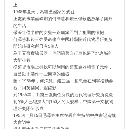
上
1948年夏天，為響應國家的號召
正處於事業巔峰期的何澤慧和錢三強毅然放棄了國外
的生活
帶著年僅半歲的女兒一路顛簸回到了祖國的懷抱
何澤慧和錢三強受命建立中國科學院近代物理研究所
開始時研究所只有5個人
為了弄齊實驗儀器，他們騎著自行車跑遍了北京城的
大街小巷
從舊貨市場上尋找可以利用的舊五金器和電子元件，
自己動手製作一些簡單的儀器
圖：1956年，何澤慧、錢三強、趙忠堯在列寧格勒參
觀「阿芙樂爾」艦留影
到1955年，由錢三強擔任所長的近代物理研究所從最
初的5人已經擴大到150人的大規模，中國第一支核物
理研究隊伍形成
1955年1月15日毛澤東主席在親自主持的中央書記處擴
大會議中