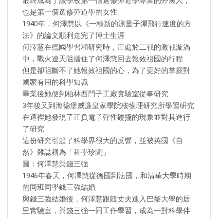
最終成為了該學校第一個選修彈道學專業的外國人，
也是第一個選修彈道學的女性
1940年，何澤慧以《一種新的測量子彈飛行速度的方
法》的論文順利走完了博士生涯
何澤慧在德國學習和研究時，正處於二戰的激戰漩渦
中，戰火連天阻擋住了何澤慧回去報效祖國的行程
但是卻阻斷不了她報效祖國的心，為了更好的掌握對
國家有用的科學知識
畢業後她便到柏林西門子工廠實驗室從事研究
3年後又到海德堡威廉皇家學院核物理研究所學習研究
在這裡她發現了正負電子彈性碰撞的現象並對其進行
了研究
這份研究引起了科學界很大的反響，並被英國《自
然》雜誌稱為「科學珍聞」
圖：何澤慧與錢三強
1946年春天，何澤慧從德國到法國，和清華大學時期
的同班同學錢三強結婚
與錢三強結婚後，何澤慧跟隨丈夫進入巴黎大學的居
里實驗室，與錢三強一同工作學習，成為一對科學伴