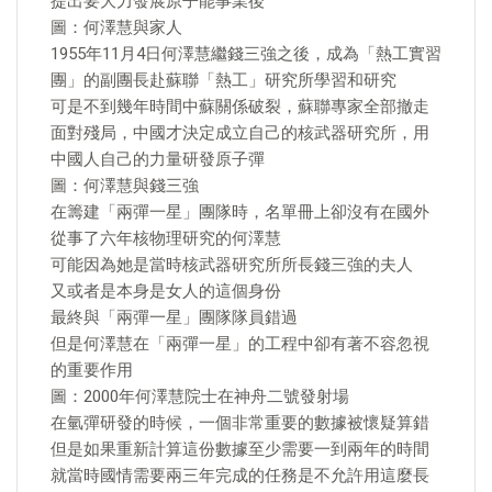
提出要大力發展原子能事業後
圖：何澤慧與家人
1955年11月4日何澤慧繼錢三強之後，成為「熱工實習
團」的副團長赴蘇聯「熱工」研究所學習和研究
可是不到幾年時間中蘇關係破裂，蘇聯專家全部撤走
面對殘局，中國才決定成立自己的核武器研究所，用
中國人自己的力量研發原子彈
圖：何澤慧與錢三強
在籌建「兩彈一星」團隊時，名單冊上卻沒有在國外
從事了六年核物理研究的何澤慧
可能因為她是當時核武器研究所所長錢三強的夫人
又或者是本身是女人的這個身份
最終與「兩彈一星」團隊隊員錯過
但是何澤慧在「兩彈一星」的工程中卻有著不容忽視
的重要作用
圖：2000年何澤慧院士在神舟二號發射場
在氫彈研發的時候，一個非常重要的數據被懷疑算錯
但是如果重新計算這份數據至少需要一到兩年的時間
就當時國情需要兩三年完成的任務是不允許用這麼長