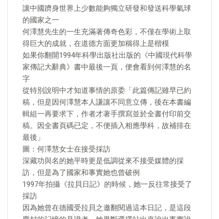
讓中國躋身世界上少數能夠獨立研發和發送科學氣球
的國家之一
何澤慧先生的一生充滿著傳奇色彩，不僅在學術上取
得巨大的成就，在道德方面更加稱得上是楷模
如果你翻開1994年科學出版社出版的《中國現代科學
家傳記大辭典》書中最後一頁，便會看到何澤慧的名
字
從特別說明中才知道事情的原委「此篇傳記雖早已約
稿，但是因何澤慧本人謙讓不同意立傳，後在本書編
輯組一再要求下，作者才著手撰寫並於全書付印前交
稿。因全書頁碼已定，不便插入相應學科，故補排在
最後」
圖：何澤慧女士在接受採訪
深藏功與名的她平時更是低調從來不接受媒體的採
訪，但是為了國家和事實她也曾破例
1997年拍攝《拉貝日記》的時候，她一反往常接受了
採訪
因為她曾在德國受拉貝之邀翻閱過這本日記，是這段