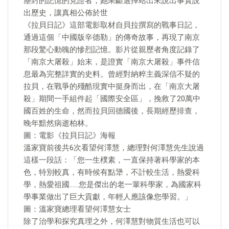
塵封的記憶的見證者，她果斷選擇站出來說出事實說
出歷史，讓真相公佈於世
《拉貝日記》這部電影取材自貝拉撰寫的戰事日記，
通過這個「中國版辛德勒」的傳奇故事，再現了南京
那段驚心動魄的慘烈記憶。影片從親歷者角度記錄了
「南京大屠殺」始末，是證實「南京大屠殺」事件信
息最為完整詳實的史料。曾經對納粹主義深信不疑的
拉貝，在戰爭的殘酷現實中挺身而出，在「南京大屠
殺」期間一手組件起「國際安全區」，挽救了20萬中
國百姓的生命，然而拉貝回德國後，長期經歷排查，
晚年黯然病逝柏林。
圖：電影《拉貝日記》海報
溫家寶前後共6次看望何澤慧，總理對何澤慧先生說過
這樣一段話：「您一生樸素，一直保持著科學家的本
色，特別較真，有時候有點犟，不計較生活，熱愛科
學，熱愛祖國……您是傑出的老一輩科學家，為國家科
學事業做出了巨大貢獻，年輕人應該像您學習。」
圖：溫家寶總理看望何澤慧女士
除了治學和探究真理之外，何澤慧對物質生活也可以