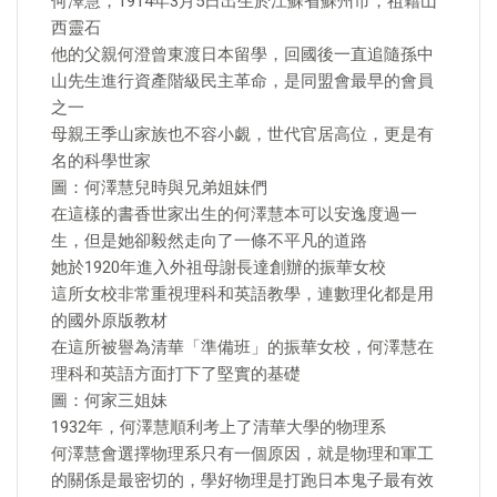
何澤慧，1914年3月5日出生於江蘇省蘇州市，祖籍山
西靈石
他的父親何澄曾東渡日本留學，回國後一直追隨孫中
山先生進行資產階級民主革命，是同盟會最早的會員
之一
母親王季山家族也不容小覷，世代官居高位，更是有
名的科學世家
圖：何澤慧兒時與兄弟姐妹們
在這樣的書香世家出生的何澤慧本可以安逸度過一
生，但是她卻毅然走向了一條不平凡的道路
她於1920年進入外祖母謝長達創辦的振華女校
這所女校非常重視理科和英語教學，連數理化都是用
的國外原版教材
在這所被譽為清華「準備班」的振華女校，何澤慧在
理科和英語方面打下了堅實的基礎
圖：何家三姐妹
1932年，何澤慧順利考上了清華大學的物理系
何澤慧會選擇物理系只有一個原因，就是物理和軍工
的關係是最密切的，學好物理是打跑日本鬼子最有效