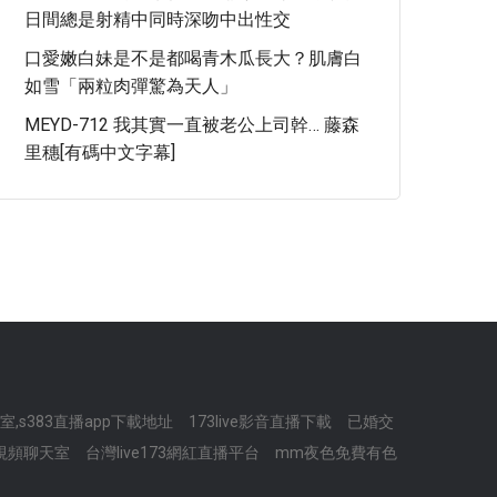
日間總是射精中同時深吻中出性交
口愛嫩白妹是不是都喝青木瓜長大？肌膚白
如雪「兩粒肉彈驚為天人」
MEYD-712 我其實一直被老公上司幹… 藤森
里穗[有碼中文字幕]
,s383直播app下載地址
173live影音直播下載
已婚交
視頻聊天室
台灣live173網紅直播平台
mm夜色免費有色