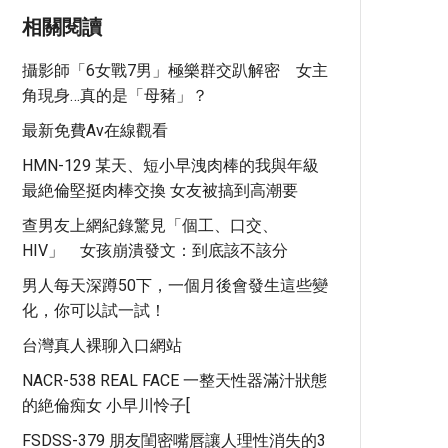
相關閱讀
攝影師「6女戰7男」極樂群交趴解密 女主
角現身…真的是「母豬」？
最新免費av在線觀看
HMN-129 某天、短小早洩肉棒的我與年級
最絶倫堅挺肉棒交換 女友被搞到高潮要
查男友上網紀錄驚見「個工、口交、
HIV」 女孩崩潰發文：到底該不該分
男人每天深蹲50下，一個月後會發生這些變
化，你可以試一試！
台灣真人裸聊入口網站
NACR-538 REAL FACE 一整天性器滿汁狀態
的絶倫痴女 小早川怜子[
FSDSS-379 朋友閨密嘴唇讓人理性消失的3