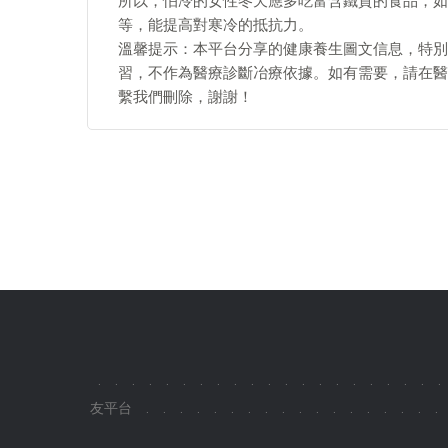
所以，怕冷的女性冬天應多吃富含鐵質的食品，如
等，能提高對寒冷的抵抗力。
溫馨提示：本平台分享的健康養生圖文信息，特別
習，不作為醫療診斷冶療依據。如有需要，請在醫
繫我們刪除，謝謝！
.
.
.
.
.
.
.
.
.
.
.
.
.
.
.
.
.
.
.
.
.
友平台
.
.
.
.
.
.
.
.
.
.
.
.
.
.
.
.
.
.