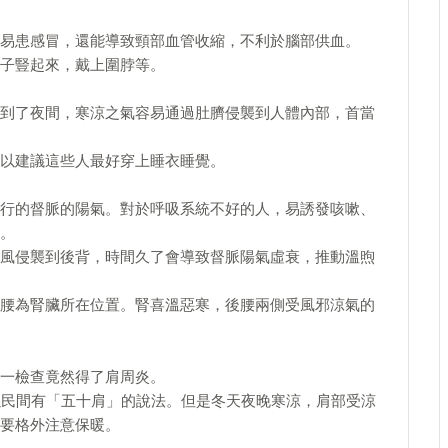
易患感冒，還能導致頸部血管收縮，不利於腦部供血。
子豎起來，戴上圍脖等。
到了夜間，寒涼之氣容易通過肚臍侵襲到人體內部，首當
以建議這些人最好穿上睡衣睡覺。
行的督脈的陽氣。對於呼吸系統不好的人，易誘發咳嗽、
。
風侵襲到後背，時間久了會導致督脈陽氣虛衰，推動溫煦
腰為腎臟所在位置。腎喜溫惡寒，後腰兩側受風邪涼氣的
一檢查竟然得了肩周炎。
以民間有「五十肩」的說法。但是冬天夜晚寒涼，肩部受涼
要格外注意保暖。