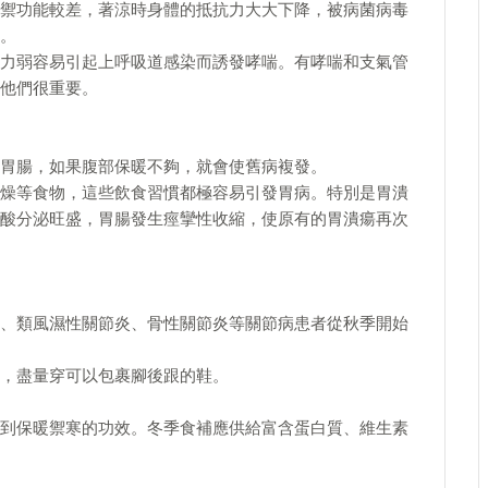
禦功能較差，著涼時身體的抵抗力大大下降，被病菌病毒
。
力弱容易引起上呼吸道感染而誘發哮喘。有哮喘和支氣管
他們很重要。
胃腸，如果腹部保暖不夠，就會使舊病複發。
燥等食物，這些飲食習慣都極容易引發胃病。特別是胃潰
酸分泌旺盛，胃腸發生痙攣性收縮，使原有的胃潰瘍再次
、類風濕性關節炎、骨性關節炎等關節病患者從秋季開始
，盡量穿可以包裹腳後跟的鞋。
到保暖禦寒的功效。冬季食補應供給富含蛋白質、維生素