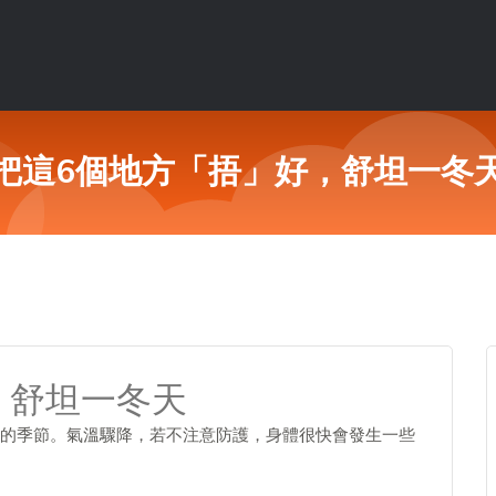
把這6個地方「捂」好，舒坦一冬
，舒坦一冬天
的季節。氣溫驟降，若不注意防護，身體很快會發生一些