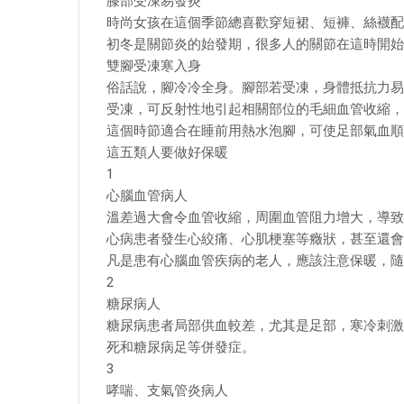
膝部受凍易發炎
時尚女孩在這個季節總喜歡穿短裙、短褲、絲襪配
初冬是關節炎的始發期，很多人的關節在這時開始
雙腳受凍寒入身
俗話說，腳冷冷全身。腳部若受凍，身體抵抗力易
受凍，可反射性地引起相關部位的毛細血管收縮，
這個時節適合在睡前用熱水泡腳，可使足部氣血順
這五類人要做好保暖
1
心腦血管病人
溫差過大會令血管收縮，周圍血管阻力增大，導致
心病患者發生心絞痛、心肌梗塞等癥狀，甚至還會
凡是患有心腦血管疾病的老人，應該注意保暖，隨
2
糖尿病人
糖尿病患者局部供血較差，尤其是足部，寒冷刺激
死和糖尿病足等併發症。
3
哮喘、支氣管炎病人