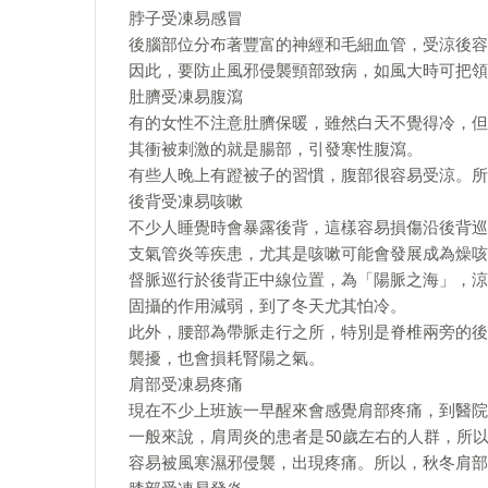
脖子受凍易感冒
後腦部位分布著豐富的神經和毛細血管，受涼後容
因此，要防止風邪侵襲頸部致病，如風大時可把領
肚臍受凍易腹瀉
有的女性不注意肚臍保暖，雖然白天不覺得冷，但
其衝被刺激的就是腸部，引發寒性腹瀉。
有些人晚上有蹬被子的習慣，腹部很容易受涼。所
後背受凍易咳嗽
不少人睡覺時會暴露後背，這樣容易損傷沿後背巡
支氣管炎等疾患，尤其是咳嗽可能會發展成為燥咳
督脈巡行於後背正中線位置，為「陽脈之海」，涼
固攝的作用減弱，到了冬天尤其怕冷。
此外，腰部為帶脈走行之所，特別是脊椎兩旁的後
襲擾，也會損耗腎陽之氣。
肩部受凍易疼痛
現在不少上班族一早醒來會感覺肩部疼痛，到醫院
一般來說，肩周炎的患者是50歲左右的人群，所
容易被風寒濕邪侵襲，出現疼痛。所以，秋冬肩部