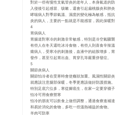
對於一些有慢性支氣管炎的老年人，本身氣道的防
入侵後引起感冒、咳嗽，還會引起扁桃腺炎和肺炎
哮喘病人對季節氣溫、濕度的變化極為敏感，抵抗
炎的病人，主要的一點就是不能感冒，因此保暖對
4
胃病病人
胃腸道對寒冷的刺激非常敏感，特別是冷空氣驟襲
有些人在冬天還吃冰冷食物，有些人則喜食辛辣溫
瘍病人，受寒冷的刺激後，血液中的組胺增多，胃
發作，甚至引起胃出血、胃穿孔等嚴重併發症。
5
關節炎病人
關節怕冷者在受寒時會使癥狀加重。風濕性關節炎
就應該注意腿部保暖，冬季更應該做好防護措施。
特別足底穴位多，寒從腳底生，在家一定要穿襪子
怕冷可用食療禦寒
怕冷的朋友可以飲食上做些調整，通過食療進補達
和易於消化的食物，多吃一些溫熱補益的食物。
羊肉可防寒