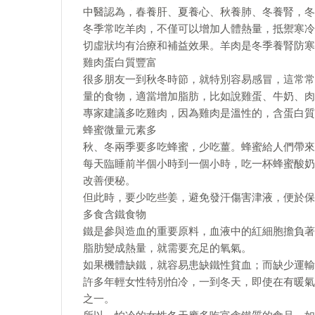
中醫認為，春養肝、夏養心、秋養肺、冬養腎，冬
冬季常吃羊肉，不僅可以增加人體熱量，抵禦寒冷
切虛狀均有治療和補益效果。羊肉是冬季養腎防寒
雞肉蛋白質豐富
很多朋友一到秋冬時節，就特別容易感冒，這常常
量的食物，適當增加脂肪，比如說雞蛋、牛奶、肉
專家建議多吃雞肉，因為雞肉是溫性的，含蛋白質
蜂蜜微量元素多
秋、冬兩季要多吃蜂蜜，少吃薑。蜂蜜給人們帶來
每天臨睡前半個小時到一個小時，吃一杯蜂蜜酸奶
改善便秘。
但此時，要少吃些姜，避免發汗傷害津液，便於保
多食含鐵食物
鐵是參與造血的重要原料，血液中的紅細胞擔負著
脂肪變成熱量，就需要充足的氧氣。
如果機體缺鐵，就容易患缺鐵性貧血；而缺少運輸
許多年輕女性特別怕冷，一到冬天，即使在有暖氣
之一。