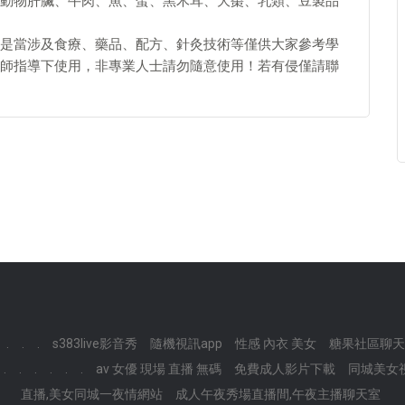
動物肝臟、牛肉、魚、蛋、黑木耳、大棗、乳類、豆製品
是當涉及食療、藥品、配方、針灸技術等僅供大家參考學
師指導下使用，非專業人士請勿隨意使用！若有侵僅請聯
.
.
.
s383live影音秀
隨機視訊app
性感 內衣 美女
糖果社區聊天室
.
.
.
.
.
.
av 女優 現場 直播 無碼
免費成人影片下載
同城美女
直播,美女同城一夜情網站
成人午夜秀場直播間,午夜主播聊天室