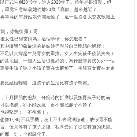
正式告別2019年，進入2020年了。跨年是很浪漫，但
息，畢竟它意味著她們離30歲「高齡」越來越近了。
、再等等的單身姑娘們開始慌了，這一點從各大交友軟體上
當媽，你拖後腿了嗎
0後女性已經當媽媽」這個事情，你怎麼看？
其中讓我印象最深的是姑娘們對於自己晚婚的解釋：
不足以支撐起生兒育女的重擔。女人生完孩子後就失去了
的墓地里。一個人生活也挺好的，為什麼非要找另外一個
定要生孩子嗎？小孩子實在太麻煩了。生兒育女實在太累
要比結婚輕鬆，沒孩子的生活比有孩子輕鬆。
，十月懷胎的煎熬、分娩時的折磨以及撫育孩子時的崩
可以抱怨，卻不能反抗，更不能尥蹶子不幹了。
也很堅定：「不後悔！」
想像1小時不玩手機，晚上不出去喝酒蹦迪，放假還不能
言。但真等有了孩子之後，我享受到了從沒有過的快樂。
的那一刻，全都融化了。