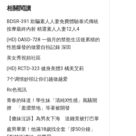
相關閱讀
BDSR-391 欺騙素人人妻免費體驗泰式傳統
按摩最終內射 精選素人人妻12人4
(HD) DASD-728 一個月的禁慾生活後累積的
性慾爆發的做愛自拍記錄 深田
美女秀視頻社區
(HD) RCTD-323 健身美體3 橘美艾莉
7个调情妙招让你们越做越爱
Rc色視訊
青春的味道！學生妹「清純x性感」風騷開
撩 「羞澀禁地」等著被開發
【傻妹泣訴】為男友下海 送錢竟被打巴掌
處男畢業！他滿18歲找全套「撐50分鐘」