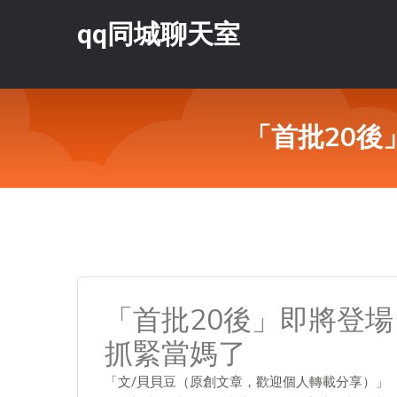
qq同城聊天室
「首批20後
「首批20後」即將登場
抓緊當媽了
「文/貝貝豆（原創文章，歡迎個人轉載分享）」