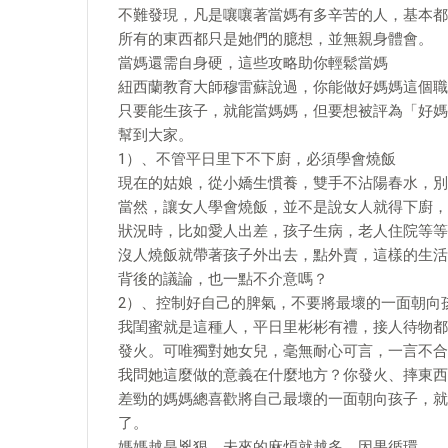
不難發現，凡是嚷嚷著當媽有多辛苦的人，基本都
所有的東西都只是她們的臆想，並無親身體會。
當媽還需自身硬，這些攻略助你輕鬆當媽
紐西蘭教育大師穆雷蘇說過，你能做好媽媽這個職
只要能生孩子，就能當媽媽，但要想被評為「好媽
幫到大家。
1）、不管平日里下不下廚，必須學會燒飯
現在的姑娘，從小嬌生慣養，雙手不沾陽春水，別
當然，讓女人學會燒飯，並不是說女人就得下廚，
狀況時，比如愛人出差，孩子生病，老人住院等等
沒人燒飯就帶著孩子外出去，點外賣，這樣的生活
背後的議論，也一點不介意嗎？
2）、控制好自己的脾氣，不要將最壞的一面朝向
我閨蜜就是這種人，平日里彬彬有禮，接人待物都
發火。可唯獨對她女兒，毫無耐心可言，一言不合
我問她這麼做的意義在什麼地方？你發火、摔東西
差勁的媽媽總喜歡將自己最壞的一面朝向孩子，就
了。
媽媽越是兇狠，未來的麻煩就越多，因果循環。