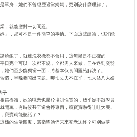
是單身，她們不曾經歷過當媽媽，更別說什麼理解了。
業，就能應對一切問題。
媽」，那可不是一件簡單的事情。下面這些建議，也許能
說燒飯了，就連洗衣機都不會用，這無疑是不正確的。
平日完全可以一次都不燒，全都男人來做，但在遇到突髮
，她們至少能獨當一面，將基本伙食問題給解決了。
習慣，早晚要鬧出問題。哪怕丈夫不在乎，七大姑八大姨
孩子
相當得體，她的職業也屬於培訓性質的，幾乎從不跟學員
就開罵，有時候甚至還會摔東西，將寶寶嚇得哇哇大哭。
，寶寶就能聽話了？
這樣的生活態度，還指望她們未來養老送終？可別做夢