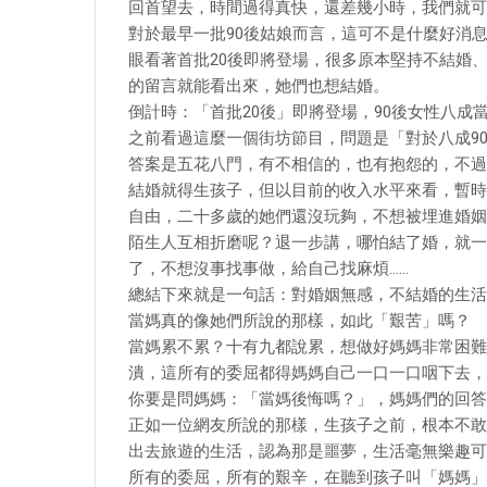
回首望去，時間過得真快，還差幾小時，我們就可以
對於最早一批90後姑娘而言，這可不是什麼好消
眼看著首批20後即將登場，很多原本堅持不結婚
的留言就能看出來，她們也想結婚。
倒計時：「首批20後」即將登場，90後女性八成
之前看過這麼一個街坊節目，問題是「對於八成9
答案是五花八門，有不相信的，也有抱怨的，不過
結婚就得生孩子，但以目前的收入水平來看，暫時
自由，二十多歲的她們還沒玩夠，不想被埋進婚姻
陌生人互相折磨呢？退一步講，哪怕結了婚，就一
了，不想沒事找事做，給自己找麻煩……
總結下來就是一句話：對婚姻無感，不結婚的生活
當媽真的像她們所說的那樣，如此「艱苦」嗎？
當媽累不累？十有九都說累，想做好媽媽非常困難
潰，這所有的委屈都得媽媽自己一口一口咽下去，
你要是問媽媽：「當媽後悔嗎？」，媽媽們的回答
正如一位網友所說的那樣，生孩子之前，根本不敢
出去旅遊的生活，認為那是噩夢，生活毫無樂趣可
所有的委屈，所有的艱辛，在聽到孩子叫「媽媽」