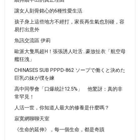
讓女人刻骨銘心的6種性愛生活.
孩子身上這些地方不經打，家長再生氣也別碰，容
易打出意外
魚訊交流區 伊莉
歐派大隻馬超H！張張誘人吐舌...豪放扯衣「航空母
艦狂洩」
CHINASES SUB PPPD-862 ソープで働くと決めた
巨乳の妹が僕を練
高中同學會「口爆統計12.5%」 他驚訝：真的非
常罕見！
人活一世，你知道人最大的修養是什麼嗎？
寂寞網聊聊天室
《生命的延伸》，每一個生命，都是奇蹟