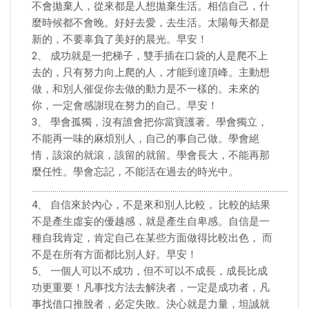
不會拋棄人，從來都是人想拋棄生活。相信自己，什
麼時候都不會晚。好好去愛，去生活。太陽每天都是
新的，不要辜負了美好的晨光。早安！
2、 成功就是一把梯子，雙手插在口袋的人是爬不上
去的，只有努力向上爬的人，才能到達頂峰。主動想
做，和別人催促你去做的動力是不一樣的。未來的
你，一定會感謝現在努力的自己。早安！
3、 學會孤獨，沒有誰會把你當寶護著。學會獨立，
不能再一味的麻煩別人，自己的事自己做。學會絕
情，該滾的就滾，該留的就留。學會長大，不能再那
麼任性。學會忘記，不能活在過去的時光中。
…………………………………………………………………………………………………………….
4、 自信來於內心，不是來和別人比較， 比較的結果
不是產生虛妄的優越感，就是產生自卑感。自信是一
種自我肯定，肯定自己在某些方面做得比較出色， 而
不是在所有方面都比別人好。早安！
5、 一個人可以不成功，但不可以不成長，成長比成
功更重要！凡事找方法去解決者，一定是成功者，凡
事找借口推脫者，必定失敗。決心就是力量，坦誠就