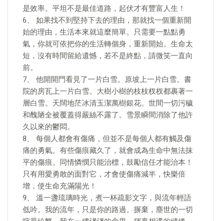
是效率。平坦不是最佳道路，起伏才有豐富人生！
6、 如果找不到堅持下去的理由，那就找一個重新開
始的理由，生活本來就這麼簡單。只需要一點點勇
氣，你就可依把你的生活轉個身，重新開始。生命太
短，沒有時間留給遺憾，若不是終點，請微笑一直向
前。
7、 他開開門看見了一片白雪。原坡上一片白雪。書
院的房瓦上一片白雪。大樹小樹的枝枝杈杈都裹著一
層白雪。天闊地茫冰清玉潔萬樹銀花。世間一切污穢
和醜陋全被覆蓋得嚴絲不露了。雪景瞬間消除了他許
久以來的鬱悶。
8、 每個人都會有傷痛，但並不是每個人都有觸及傷
痛的勇氣。有些傷痕藏久了，就會成為生命中無法抹
平的傷痕。同情憐憫只能治標，鼓勵信任才能治本！
只有用愛勇敢的面對它，才會使傷痛減半，快樂倍
增，使生命充滿陽光！
9、 溫一盞琉璃時光，煮一杯疏影文字，與流年輕語
低吟。我的流年，只是你的路過。摒棄，塵世的一切