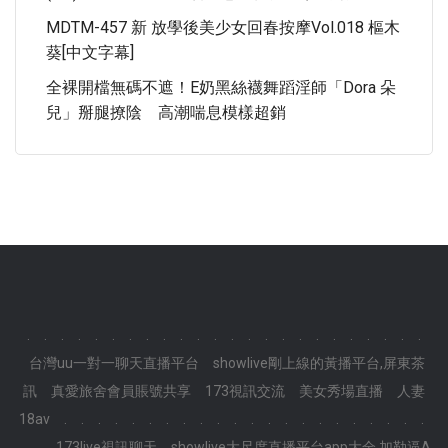
MDTM-457 新 放學後美少女回春按摩Vol.018 樞木
葵[中文字幕]
全裸開檔無碼不遮！E奶黑絲襪舞蹈淫師「Dora 朵
兒」掰腿撩陰 高潮喘息模樣超銷
.
.
.
.
.
.
.
.
.
.
.
.
.
.
.
.
.
.
.
.
.
.
.
.
台灣uu一對一聊天直播平台
showlive剛上線的黃播平台,屏東茶
訊
真愛旅舍會員賬號共享
173視訊交流
美女秀場直播
人妻
18av
.
.
.
.
.
.
.
.
.
.
.
.
.
.
.
.
.
.
.
.
.
.
.
.
173live視訊聊天
showlive大尺度直播平台app大全,加勒逼A