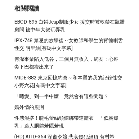
相關閱讀
EBOD-895 白皙Jcup制服少女 援交時被軟禁在骯髒
房間 被中年大叔玩弄乳
IPX-748 禁忌的放學後～女教師和學生的背德喇舌
性交 明里紬[有碼中文字幕]
何潔事業陷入低谷，三個月無收入，網友：心疼，
尖下巴都瘦出來了
MIDE-882 東京回憶約會～和本質的我的記錄性交
小野六花[有碼中文字幕]
「嗯愛」到一半中斷 竟然會有這些問題？
婚外情的規則
性感混搭！睫毛蕾絲頸鍊綁帶連體衣 「低胸爆
乳」迷人胴體若隱若現
(HD) ATID-354 深窗令嬢 悲哀侵犯絕頂 有村希